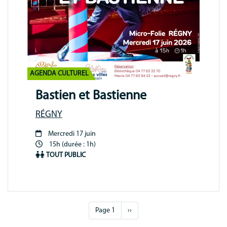
AGENDA CULTUREL
Bastien et Bastienne
RÉGNY
Mercredi 17 juin
Période
15h (durée : 1h)
animation
TOUT PUBLIC
Pagination
Page 1
Page
››
suivante