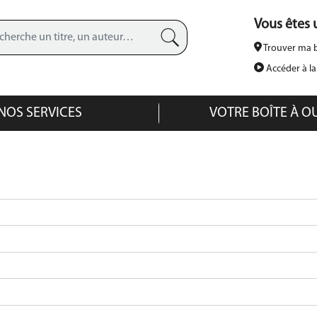
Aller
Vous êtes u
au
contenu
Trouver ma b
principal
Recherche avancée
Accéder à l
NOS SERVICES
VOTRE BOÎTE À O