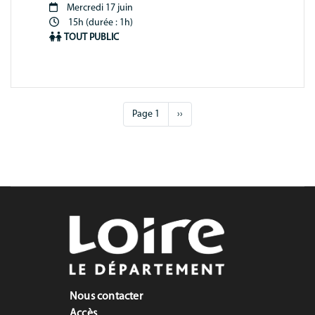
Mercredi 17 juin
Période
15h (durée : 1h)
animation
TOUT PUBLIC
Pagination
Page 1
Page
››
suivante
Nous contacter
Accès