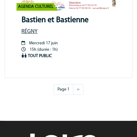
AGENDA CULTUREL
Bastien et Bastienne
RÉGNY
Mercredi 17 juin
Période
15h (durée : 1h)
animation
TOUT PUBLIC
Pagination
Page 1
Page
››
suivante