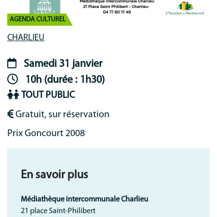
AGENDA CULTUREL
Lieu-
CHARLIEU
animation
Samedi 31 janvier
Période
10h (durée : 1h30)
animation
TOUT PUBLIC
Gratuit, sur réservation
Prix Goncourt 2008
En savoir plus
Médiathèque intercommunale Charlieu
21 place Saint-Philibert