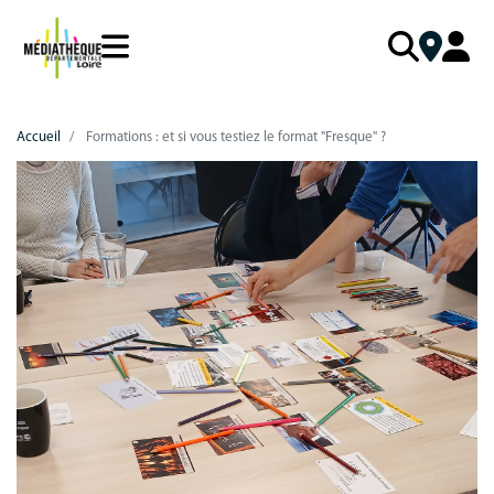
Aller
au
contenu
principal
LA MDL
Mon compte PRO
Catalogue
Menu
Mon
Accueil
Formations : et si vous testiez le format "Fresque" ?
NOS SERVICES
Missions
Me connecter
mobile
compte
responsive
Schéma départemental
Mot de passe perdu
VOTRE BOÎTE À OUTILS
Collection départementale
mobile
Qui fait quoi ?
J'AI BESOIN D'AIDE
Accompagnement au quotidien
FOCUS COLLECTIONS
Cadre réglementaire
Accompagnement poldoc
Aide à la connexion
Politique documentaire
Nouveautés
Accompagnement de projets
Valorisation des collections
Coups de cœur
Formations
Accueil du public
Sélections thématiques
Outils de médiation
Équipe de la bibliothèque
MNL
Action sociale et culturelle
Rapport d’activité
Idéolab