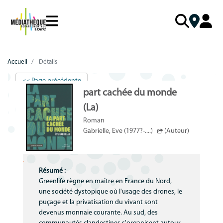
Aller
au
contenu
principal
LA MDL
Mon compte PRO
Catalogue
Menu
Mon
Accueil
Détails
NOS SERVICES
Missions
Me connecter
mobile
compte
responsive
<< Page précédente
Schéma départemental
Mot de passe perdu
VOTRE BOÎTE À OUTILS
Collection départementale
part cachée du monde
mobile
Qui fait quoi ?
J'AI BESOIN D'AIDE
Accompagnement au quotidien
FOCUS COLLECTIONS
Cadre réglementaire
(La)
Roman
Accompagnement poldoc
Aide à la connexion
Politique documentaire
Nouveautés
Gabrielle, Eve (1977?-....)
(Auteur)
Accompagnement de projets
Valorisation des collections
Coups de cœur
Formations
Accueil du public
Sélections thématiques
Résumé :
Outils de médiation
Équipe de la bibliothèque
MNL
Greenlife règne en maître en France du Nord,
une société dystopique où l'usage des drones, le
Action sociale et culturelle
Rapport d’activité
puçage et la privatisation du vivant sont
devenus monnaie courante. Au sud, des
Idéolab