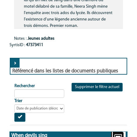
lui qu'un filet de sang dans une chambre du
Communication
motel délabré de sa famille, Neera Singh mène
l'enquête avec trois ados du lycée. Ils découvrent
MNL
l'existence d'une légende ancienne autour de
trois démons. Premier roman.
Notes :
Jeunes adultes
SyrtisID :
47373411
Référencé dans les listes de documents publiques
Rechercher
Supprimer le filtre actuel
Trier
When devils sing