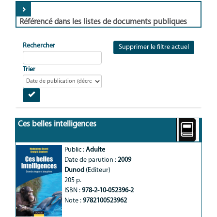
Référencé dans les listes de documents publiques
Rechercher
Supprimer le filtre actuel
Trier
Ces belles intelligences
Public :
Adulte
Date de parution :
2009
Dunod
(Editeur)
205 p.
ISBN :
978-2-10-052396-2
Note :
9782100523962