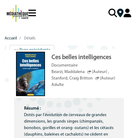
Aller
au
contenu
principal
LA MDL
Mon compte PRO
Catalogue
Menu
Mon
Accueil
Détails
NOS SERVICES
Missions
Me connecter
mobile
compte
responsive
<< Page précédente
Schéma départemental
Mot de passe perdu
VOTRE BOÎTE À OUTILS
Collection départementale
Ces belles intelligences
mobile
Qui fait quoi ?
J'AI BESOIN D'AIDE
Accompagnement au quotidien
FOCUS COLLECTIONS
Cadre réglementaire
Documentaire
Bearzi, Maddalena
(Auteur)
,
Accompagnement poldoc
Aide à la connexion
Politique documentaire
Nouveautés
Stanford, Craig Britton
(Auteur)
Adulte
Accompagnement de projets
Valorisation des collections
Coups de cœur
Formations
Accueil du public
Sélections thématiques
Résumé :
Outils de médiation
Équipe de la bibliothèque
MNL
Dotés par l'évolution de cerveaux de grandes
dimensions, les grands singes (chimpanzés,
Action sociale et culturelle
Rapport d’activité
bonobos, gorilles et orang- outans) et les cétacés
Idéolab
(dauphins, baleines et cachalots) ne cèdent en