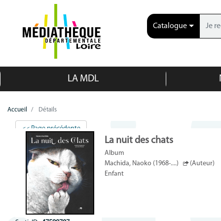
Catalogue
LA MDL
Accueil
Détails
<< Page précédente
La nuit des chats
Album
Machida, Naoko (1968-....)
(Auteur)
Enfant