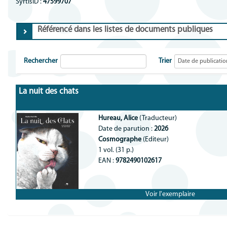
SyrtisID :
47599707
Référencé dans les listes de documents publiques
Rechercher
Trier
La nuit des chats
Hureau, Alice
(Traducteur)
Date de parution :
2026
Cosmographe
(Editeur)
1 vol. (31 p.)
EAN :
9782490102617
Voir l'exemplaire