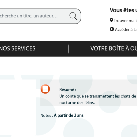
Aller
Vous êtes u
au
contenu
Trouver ma b
principal
Recherche avancée
Accéder à l
NOS SERVICES
VOTRE BOÎTE À O
Résumé :
Un conte que se transmettent les chats de
nocturne des félins.
Notes :
A partir de 3 ans