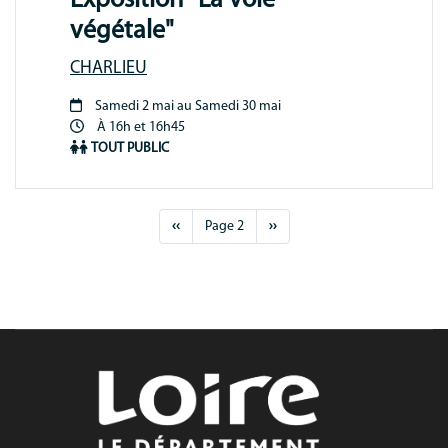
Exposition "La voie
végétale"
CHARLIEU
Samedi 2 mai au Samedi 30 mai
Période
À 16h et 16h45
animation
TOUT PUBLIC
Pagination
PAGE
‹‹
Page 2
PAGE
››
PRÉCÉDENTE
SUIVANTE