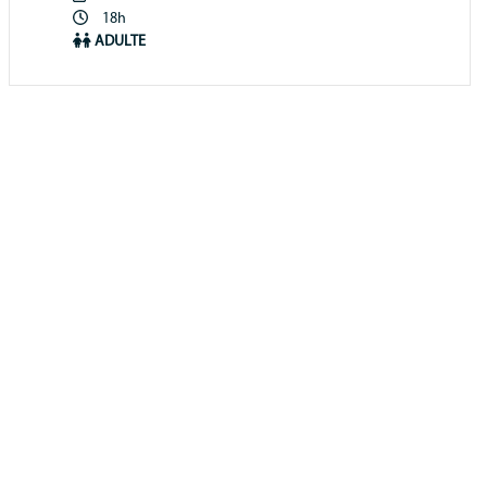
Période
18h
animation
ADULTE