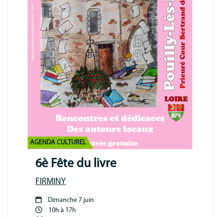
AGENDA CULTUREL
6è Fête du livre
FIRMINY
Dimanche 7 juin
Période
10h à 17h