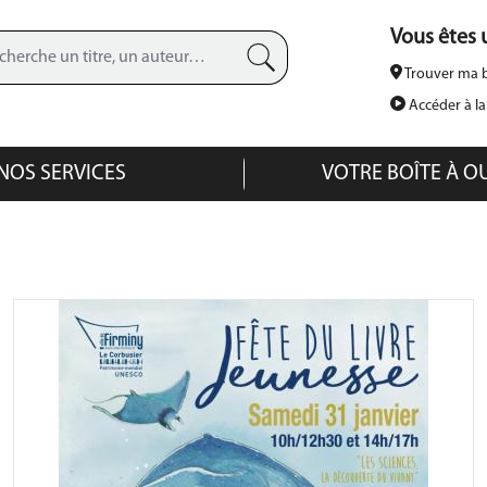
Aller
Vous êtes u
au
contenu
Trouver ma b
principal
Recherche avancée
Accéder à l
NOS SERVICES
VOTRE BOÎTE À O