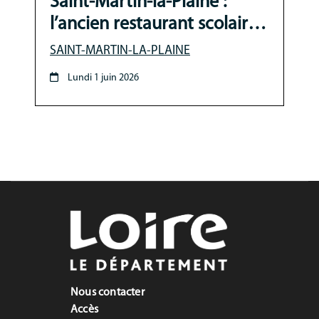
Saint-Martin-la-Plaine :
Communication
l’ancien restaurant scolaire
MNL
réhabilité pour accueillir la
SAINT-MARTIN-LA-PLAINE
médiathèque
Lundi 1 juin 2026
Nous contacter
Accès