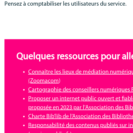
Pensez à comptabiliser les utilisateurs du service.
Quelques ressources pour alle
Connaître les lieux de médiation numérique
(Zoomacom
)
Cartographie des conseillers numériques F
Proposer un internet public ouvert et fiab
proposée en 2023 par l'Association des Bib
Charte Bib’lib de l’Association des Bibliot
Responsabilité des contenus publiés sur int