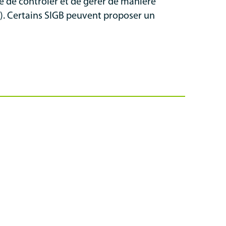
ée de contrôler et de gérer de manière
i). Certains SIGB peuvent proposer un