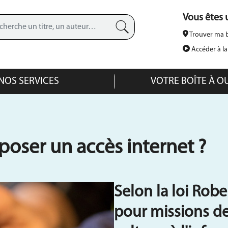
Aller
Vous êtes u
au
contenu
Trouver ma b
principal
Recherche avancée
Accéder à l
NOS SERVICES
VOTRE BOÎTE À O
oser un accès internet ?
Selon la loi Rober
pour missions de 