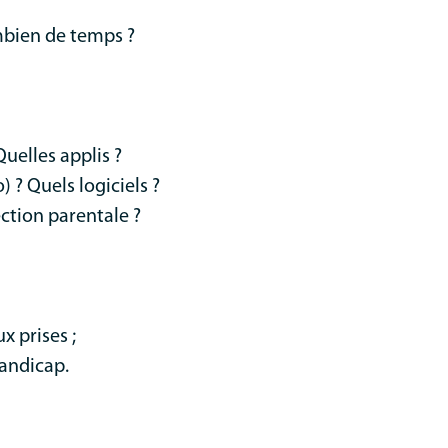
mbien de temps ?
uelles applis ?
 ? Quels logiciels ?
ection parentale ?
x prises ;
handicap.