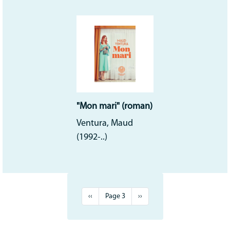
"Mon mari" (roman)
Ventura, Maud
(1992-..)
Pagination
Page
‹‹
Page 3
Page
››
précédente
suivante